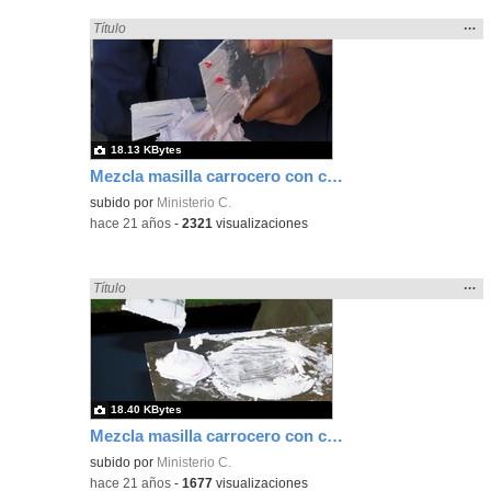
Mos
…
Encontrado «carrocero» en:
Título
la
ubic
de l
bús
18.13 KBytes
Mezcla masilla carrocero con catalizador
subido por
Ministerio C.
-
hace 21 años
-
2321
visualizaciones
Mos
…
Encontrado «carrocero» en:
Título
la
ubic
de l
bús
18.40 KBytes
Mezcla masilla carrocero con catalizador
subido por
Ministerio C.
-
hace 21 años
-
1677
visualizaciones