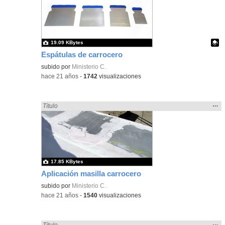
ubic
de l
bús
19.09 KBytes
Espátulas de carrocero
Contenido educativo.
subido por
Ministerio C.
-
hace 21 años
-
1742
visualizaciones
Mos
…
Encontrado «carrocero» en:
Título
la
ubic
de l
bús
17.85 KBytes
Aplicación masilla carrocero
subido por
Ministerio C.
-
hace 21 años
-
1540
visualizaciones
Mos
…
Encontrado «carrocero» en:
Título