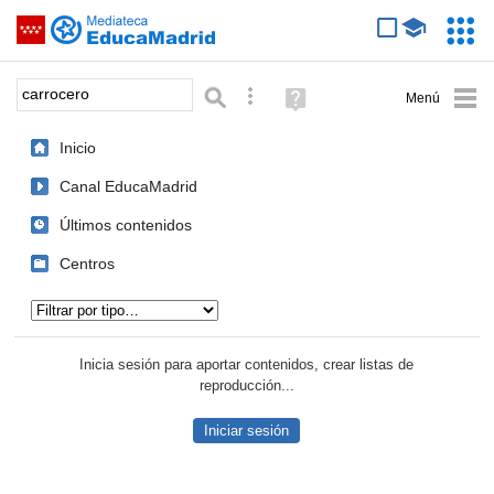
Mediateca de EducaMadrid
Saltar navegación
Servic
Educa
Palabra o frase:
Búsqueda avanzada
Ayuda
(en
ventana
Inicio
nueva)
Canal EducaMadrid
Últimos contenidos
Centros
Tipo de contenido:
Inicia sesión para aportar contenidos, crear listas de
reproducción...
Iniciar sesión