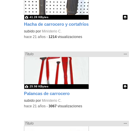
bús
41.28 KBytes
Hacha de carrocero y cortafríos
Contenido educativo.
subido por
Ministerio C.
-
hace 21 años
-
1214
visualizaciones
Mos
…
Encontrado «carrocero» en:
Título
la
ubic
de l
bús
25.98 KBytes
Palancas de carrocero
Contenido educativo.
subido por
Ministerio C.
-
hace 21 años
-
3067
visualizaciones
Mos
…
Encontrado «carrocero» en:
Título
la