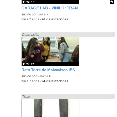
01′ 47″
GARAGE LAB - VINILO: TRANSFERIR MI PRIMER VINILO
Contenido educativo.
subido por
Laura P.
-
hace 2 años
-
26
visualizaciones
Mos
…
Encontrado «carrocero» en:
Descripción
la
ubic
de l
bús
00′ 39″
Reto Torre de Malvavisco IES María Moliner
subido por
Paloma P.
-
hace 7 años
-
94
visualizaciones
Mos
…
Encontrado «carrocero» en:
Título
la
ubic
de l
bús