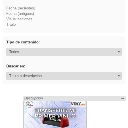
Fecha (recientes)
Fecha (antiguos)
Visualizaciones
Título
Tipo de contenido:
Buscar en:
Mos
…
Encontrado «carrocero» en:
Descripción
la
ubic
de l
bús