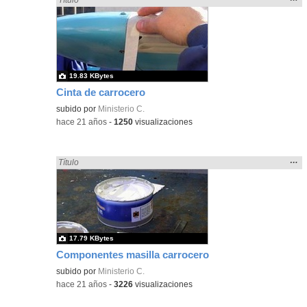
la
ubic
de l
bús
19.83 KBytes
Cinta de carrocero
subido por
Ministerio C.
-
hace 21 años
-
1250
visualizaciones
Mos
…
Encontrado «carrocero» en:
Título
la
ubic
de l
bús
17.79 KBytes
Componentes masilla carrocero
subido por
Ministerio C.
-
hace 21 años
-
3226
visualizaciones