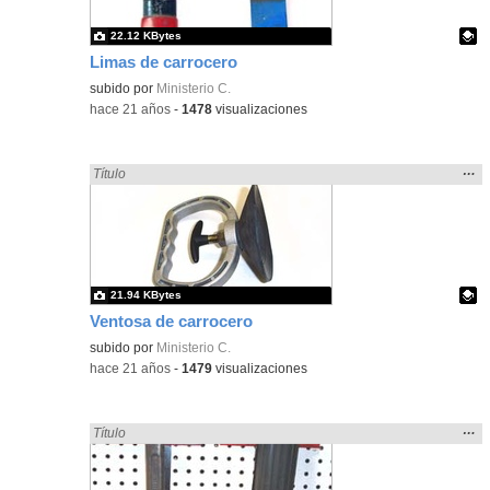
22.12 KBytes
Limas de carrocero
Contenido educativo.
subido por
Ministerio C.
-
hace 21 años
-
1478
visualizaciones
Mos
…
Encontrado «carrocero» en:
Título
la
ubic
de l
bús
21.94 KBytes
Ventosa de carrocero
Contenido educativo.
subido por
Ministerio C.
-
hace 21 años
-
1479
visualizaciones
Mos
…
Encontrado «carrocero» en:
Título
la
ubic
de l