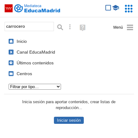
Mediateca de EducaMadrid
Saltar navegación
Servic
Educa
Palabra o frase:
Búsqueda avanzada
Ayuda
(en
ventana
Inicio
nueva)
Canal EducaMadrid
Últimos contenidos
Centros
Tipo de contenido:
Inicia sesión para aportar contenidos, crear listas de
reproducción...
Iniciar sesión