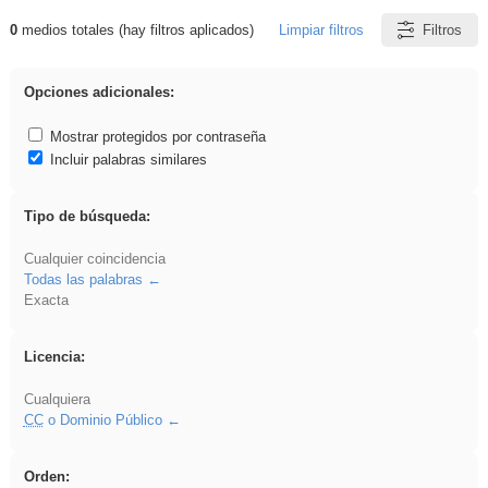
0
medios totales (hay filtros aplicados)
Limpiar filtros
Filtros
Resultados de: carrocero
Opciones adicionales:
Mostrar protegidos por contraseña
Incluir palabras similares
Tipo de búsqueda:
Cualquier coincidencia
Todas las palabras
Exacta
Licencia:
Cualquiera
CC
o Dominio Público
Orden: