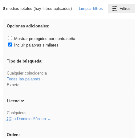
0
medios totales (hay filtros aplicados)
Limpiar filtros
Filtros
Resultados de: carrocero
Opciones adicionales:
Mostrar protegidos por contraseña
Incluir palabras similares
Tipo de búsqueda:
Cualquier coincidencia
Todas las palabras
Exacta
Licencia:
Cualquiera
CC
o Dominio Público
Orden: