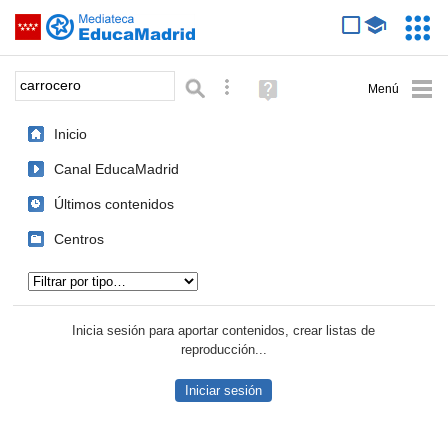
Mediateca de EducaMadrid
Saltar navegación
Servic
Educa
Palabra o frase:
Búsqueda avanzada
Ayuda
(en
ventana
Inicio
nueva)
Canal EducaMadrid
Últimos contenidos
Centros
Tipo de contenido:
Inicia sesión para aportar contenidos, crear listas de
reproducción...
Iniciar sesión