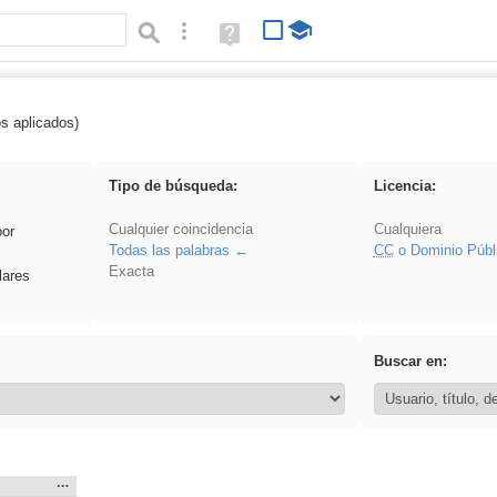
Búsqueda avanzada
Ayuda
(en
ventana
nueva)
os aplicados)
cortar
Tipo de búsqueda:
Licencia:
Cualquier coincidencia
Cualquiera
por
Todas las palabras
CC
o Dominio Públ
Exacta
lares
Buscar en:
Mostrar
…