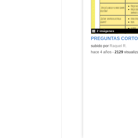
2 imágenes
Contenido educativo.
subido por
Raquel R.
-
hace 4 años
-
2129
visualiz