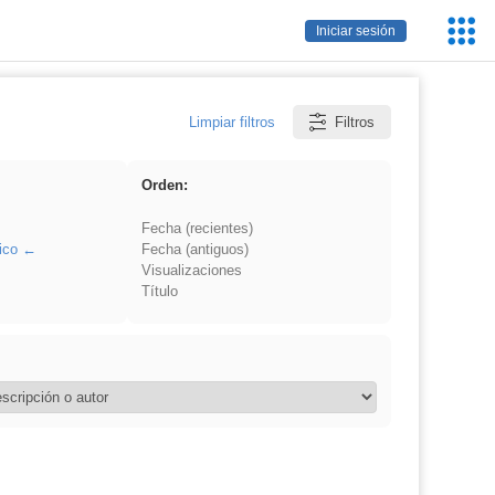
Servic
Iniciar sesión
Educa
Limpiar filtros
Filtros
Orden:
Fecha (recientes)
ico
Fecha (antiguos)
Visualizaciones
Título