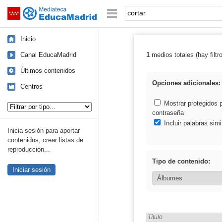
Mediateca de EducaMadrid
Saltar navegación
Palabra o frase:
Inicio
Canal EducaMadrid
1
medios totales (hay filtr
Resultados de: 
Últimos contenidos
Opciones adicionales:
Centros
Tipo de contenido:
Mostrar protegidos 
contraseña
Incluir palabras simi
Inicia sesión para aportar
contenidos, crear listas de
reproducción...
Tipo de contenido:
Iniciar sesión
Encontrado «cortar» en:
Título