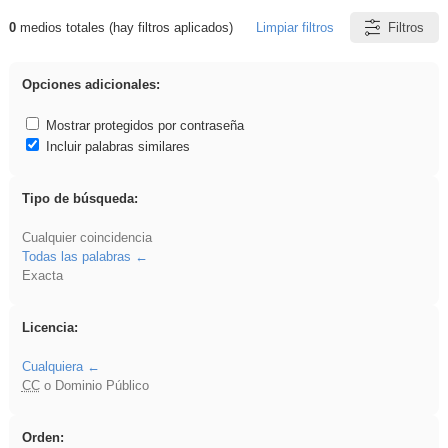
0
medios totales (hay filtros aplicados)
Limpiar filtros
Filtros
Resultados de: cortar
Opciones adicionales:
Mostrar protegidos por contraseña
Incluir palabras similares
Tipo de búsqueda:
Cualquier coincidencia
Todas las palabras
Exacta
Licencia:
Cualquiera
CC
o Dominio Público
Orden: