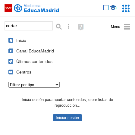
Mediateca de EducaMadrid
Saltar navegación
Servic
Educa
Palabra o frase:
Búsqueda avanzada
Ayuda
(en
ventana
Inicio
nueva)
Canal EducaMadrid
Últimos contenidos
Centros
Tipo de contenido:
Inicia sesión para aportar contenidos, crear listas de
reproducción...
Iniciar sesión