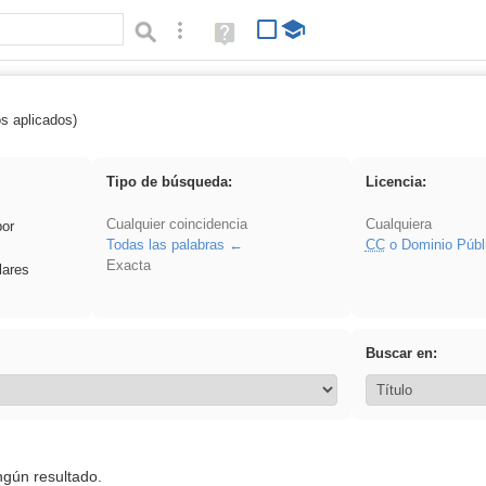
Búsqueda avanzada
Ayuda
(en
ventana
nueva)
os aplicados)
cortar
Tipo de búsqueda:
Licencia:
Cualquier coincidencia
Cualquiera
por
Todas las palabras
CC
o Dominio Públ
Exacta
lares
Buscar en:
ngún resultado.