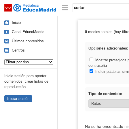
Mediateca de EducaMadrid
Saltar navegación
Palabra o frase:
Inicio
Canal EducaMadrid
0
medios totales (hay filtr
Resultados de: 
Últimos contenidos
Opciones adicionales:
Centros
Tipo de contenido:
Mostrar protegidos 
contraseña
Incluir palabras simi
Inicia sesión para aportar
contenidos, crear listas de
reproducción...
Tipo de contenido:
Iniciar sesión
No se ha encontrado ni