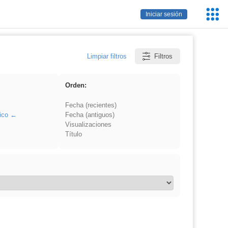
Servic
Iniciar sesión
Educa
Limpiar filtros
Filtros
Orden:
Fecha (recientes)
ico
Fecha (antiguos)
Visualizaciones
Título