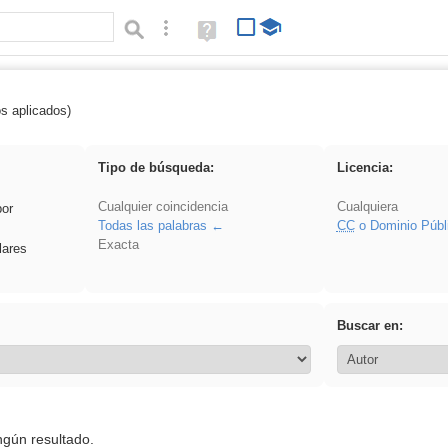
Búsqueda avanzada
Ayuda
(en
ventana
nueva)
os aplicados)
divertidos
Tipo de búsqueda:
Licencia:
Cualquier coincidencia
Cualquiera
por
Todas las palabras
CC
o Dominio Públ
Exacta
lares
Buscar en:
ngún resultado.