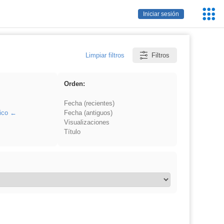
Servic
Iniciar sesión
Educa
Limpiar filtros
Filtros
Orden:
Fecha (recientes)
ico
Fecha (antiguos)
Visualizaciones
Título