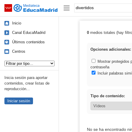
Mediateca de EducaMadrid
Saltar navegación
Palabra o frase:
Inicio
Canal EducaMadrid
0
medios totales (hay filtr
Resultados de: 
Últimos contenidos
Opciones adicionales:
Centros
Tipo de contenido:
Mostrar protegidos 
contraseña
Incluir palabras simi
Inicia sesión para aportar
contenidos, crear listas de
reproducción...
Tipo de contenido:
Iniciar sesión
No se ha encontrado ni