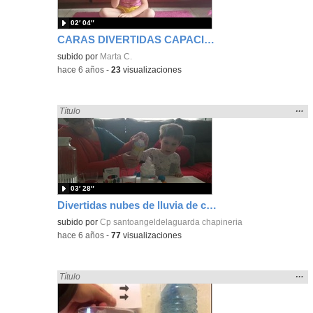
02′ 04″
CARAS DIVERTIDAS CAPACIDA DE HACER SONREÍR
subido por
Marta C.
-
hace 6 años
-
23
visualizaciones
Mos
…
Encontrado «divertidos» en:
Título
la
ubic
de l
bús
03′ 28″
Divertidas nubes de lluvia de colores. Sandra y su gran colaborador.
subido por
Cp santoangeldelaguarda chapineria
-
hace 6 años
-
77
visualizaciones
Mos
…
Encontrado «divertidos» en:
Título
la
ubic
de l