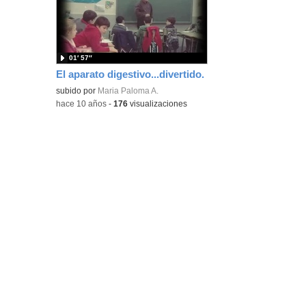
ubic
de l
bús
01′ 57″
El aparato digestivo...divertido.
subido por
Maria Paloma A.
-
hace 10 años
-
176
visualizaciones