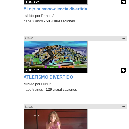
03′ 07″
El ojo humano-ciencia divertida
Contenido educativo.
subido por
Daniel A.
-
hace 3 años
-
50
visualizaciones
Mos
…
Encontrado «divertidos» en:
Título
la
ubic
de l
bús
09′ 18″
ATLETISMO DIVERTIDO
Contenido educativo.
subido por
Luis P.
-
hace 5 años
-
126
visualizaciones
Mos
…
Encontrado «divertidos» en:
Título
la
ubic
de l
bús