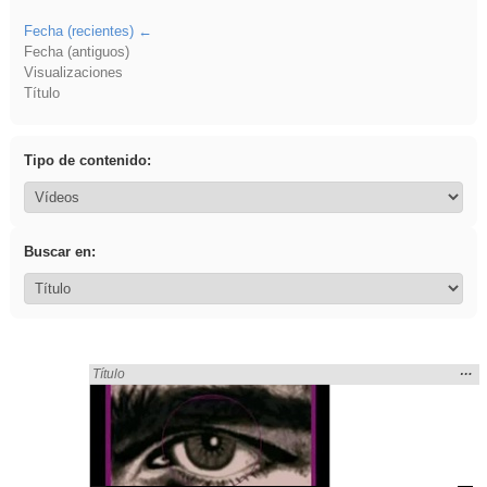
Fecha (recientes)
Fecha (antiguos)
Visualizaciones
Título
Tipo de contenido:
Buscar en:
Mos
…
Encontrado «divertidos» en:
Título
la
ubic
de l
bús