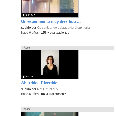
bús
01′ 04″
Un experimento muy divertido y mágico para explicar la refracción de la luz.
subido por
Cp santoangeldelaguarda chapineria
-
hace 6 años
-
156
visualizaciones
Mos
…
Encontrado «divertidos» en:
Título
la
ubic
de l
bús
00′ 08″
Aburrido - Divertido
subido por
Mâª Del Pilar A.
-
hace 6 años
-
84
visualizaciones
Mos
…
Encontrado «divertidos» en:
Título
la