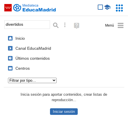
Mediateca de EducaMadrid
Saltar navegación
Servic
Educa
Palabra o frase:
Búsqueda avanzada
Ayuda
(en
ventana
Inicio
nueva)
Canal EducaMadrid
Últimos contenidos
Centros
Tipo de contenido:
Inicia sesión para aportar contenidos, crear listas de
reproducción...
Iniciar sesión