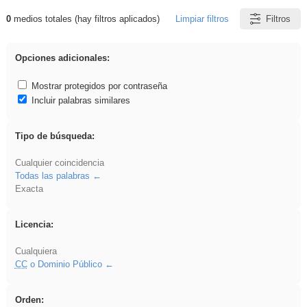
0
medios totales (hay filtros aplicados)
Limpiar filtros
Filtros
Resultados de: divertidos
Opciones adicionales:
Mostrar protegidos por contraseña
Incluir palabras similares
Tipo de búsqueda:
Cualquier coincidencia
Todas las palabras
Exacta
Licencia:
Cualquiera
CC
o Dominio Público
Orden: