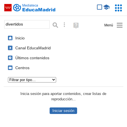
Mediateca de EducaMadrid
Saltar navegación
Servic
Educa
Palabra o frase:
Búsqueda avanzada
Ayuda
(en
ventana
Inicio
nueva)
Canal EducaMadrid
Últimos contenidos
Centros
Tipo de contenido:
Inicia sesión para aportar contenidos, crear listas de
reproducción...
Iniciar sesión