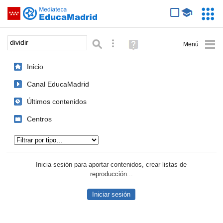
Mediateca de EducaMadrid
Saltar navegación
Servic
Educa
Palabra o frase:
Búsqueda avanzada
Ayuda
(en
ventana
Inicio
nueva)
Canal EducaMadrid
Últimos contenidos
Centros
Tipo de contenido:
Inicia sesión para aportar contenidos, crear listas de
reproducción...
Iniciar sesión