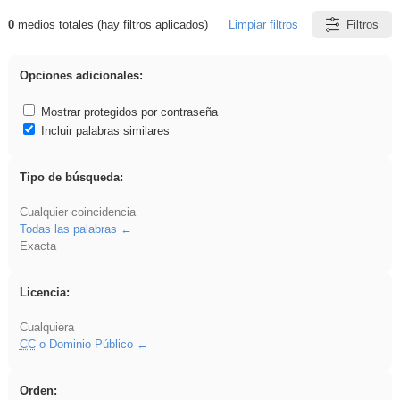
0
medios totales (hay filtros aplicados)
Limpiar filtros
Filtros
Resultados de: dividir
Opciones adicionales:
Mostrar protegidos por contraseña
Incluir palabras similares
Tipo de búsqueda:
Cualquier coincidencia
Todas las palabras
Exacta
Licencia:
Cualquiera
CC
o Dominio Público
Orden: