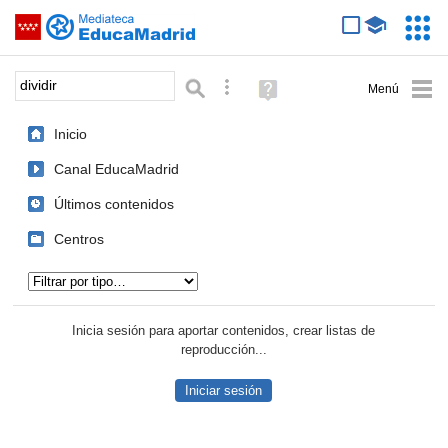
Mediateca de EducaMadrid
Saltar navegación
Servic
Educa
Palabra o frase:
Búsqueda avanzada
Ayuda
(en
ventana
Inicio
nueva)
Canal EducaMadrid
Últimos contenidos
Centros
Tipo de contenido:
Inicia sesión para aportar contenidos, crear listas de
reproducción...
Iniciar sesión