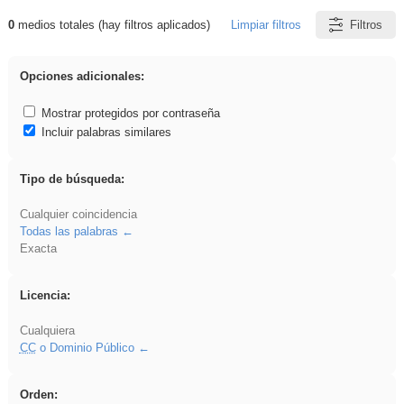
0
medios totales (hay filtros aplicados)
Limpiar filtros
Filtros
Resultados de: dividir
Opciones adicionales:
Mostrar protegidos por contraseña
Incluir palabras similares
Tipo de búsqueda:
Cualquier coincidencia
Todas las palabras
Exacta
Licencia:
Cualquiera
CC
o Dominio Público
Orden: