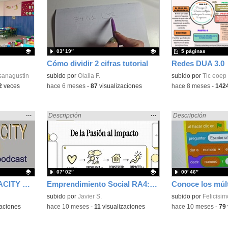
la
la
ubicación
ubicación
de la
de la
búsqueda
búsqueda
03′ 19″
5 páginas
Cómo dividir 2 cifras tutorial
Redes DUA 3.0
sanagustin
Contenido educativo.
subido por
Olalla F.
Contenido educativo
subido por
Tic eoep
2
veces
-
hace 6 meses
-
87
visualizaciones
-
hace 8 meses
-
142
Mostrar
…
Mostrar
…
Encontrado «dividir» en:
Descripción
Encontrado «dividir
Descripción
la
la
ubicación
ubicación
de la
de la
búsqueda
búsqueda
07′ 02″
00′ 46″
PODCAST CON AUDACITY PASO 1 DE 4
Emprendimiento Social RA4: De_la_Pasión_a_la_Realidad: testeando y construyendo
Contenido educativo.
subido por
Javier S.
Contenido educativo
subido por
Felicisim
aciones
-
hace 10 meses
-
11
visualizaciones
-
hace 10 meses
-
79