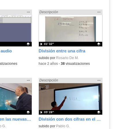
Mostrar
…
Mostrar
…
» en:
Encontrado «dividir» en:
Descripción
la
la
ubicación
ubicación
de la
de la
búsqueda
búsqueda
01′ 32″
 audio
División entre una cifra
.
Contenido educativo.
subido por
Rosario De M.
alizaciones
-
hace 2 años
-
38
visualizaciones
Mostrar
…
Mostrar
…
» en:
Encontrado «dividir» en:
Descripción
la
la
ubicación
ubicación
de la
de la
búsqueda
búsqueda
05′ 28″
Dividir pantalla en las nuevas pantallas táctiles
División con dos cifras en el divisor
.
o G.
Contenido educativo.
subido por
Pablo G.