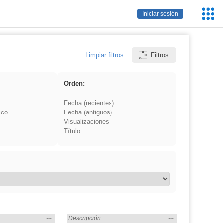
Servic
Iniciar sesión
Educa
Limpiar filtros
Filtros
Orden:
Fecha (recientes)
ico
Fecha (antiguos)
Visualizaciones
Título
Mostrar
…
Mostrar
…
» en:
Encontrado «dividir» en:
Descripción