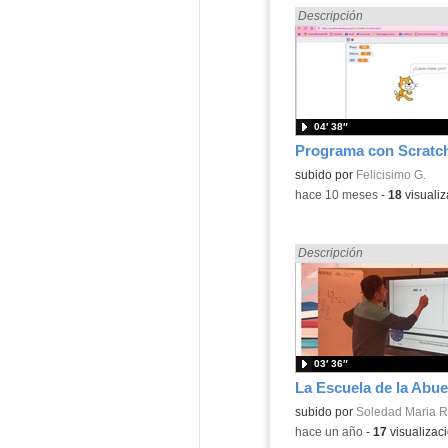
Encontrado «dividir» en:
Descripción
04′ 38″
Contenido educativo.
subido por
Felicisimo G.
-
hace 10 meses
-
18
visualiz
Encontrado «dividir» en:
Descripción
03′ 36″
La Escuela de la Abue
Contenido educativo.
subido por
Soledad Maria R
-
hace un año
-
17
visualizac