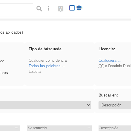
Búsqueda avanzada
Ayuda
(en
ventana
nueva)
ros aplicados)
ividir
Tipo de búsqueda:
Licencia:
Cualquier coincidencia
Cualquiera
por
Todas las palabras
CC
o Dominio Públ
Exacta
lares
Buscar en:
Mostrar
…
Mostrar
…
Encontrado «dividir» en:
Descripción
Encontrado «dividir
Descripción