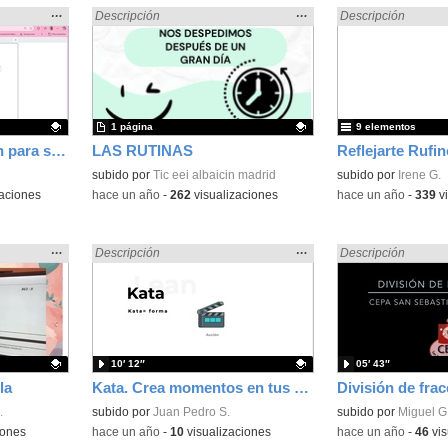
Mostrar
…
Mostrar
…
Encontrado «dividir» en:
Descripción
Encontrado «dividir
Descripción
la
la
ubicación
ubicación
de la
de la
búsqueda
búsqueda
1 página
9 elementos
Programa con Scratch para saber el Índice de Masa Corporal, preguntando altura y peso.
LAS RUTINAS
Reflejarte Rufi
Contenido educativo.
subido por
Tic eei albaicin madrid
Contenido educativo
subido por
Irene G.
aciones
-
hace un año
-
262
visualizaciones
-
hace un año
-
339
vi
Mostrar
…
Mostrar
…
Encontrado «dividir» en:
Descripción
Encontrado «dividir
Descripción
la
la
ubicación
ubicación
de la
de la
búsqueda
búsqueda
10′ 12″
05′ 43″
la
Kata. Crea momentos en tus presentaciones que nunca olviden
División de frac
.
Contenido educativo.
subido por
Juan Pedro S.
Contenido educativo
subido por
Miguel G
iones
-
hace un año
-
10
visualizaciones
-
hace un año
-
46
vis