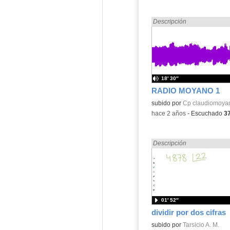
Encontrado «dividir» en:
Descripción
18′ 30″
RADIO MOYANO 1
Contenido educativo.
subido por
Cp claudiomoya
-
hace 2 años
-
Escuchado
3
Encontrado «dividir» en:
Descripción
01′ 52″
dividir por dos cifras
Contenido educativo.
subido por
Tarsicio A. M.