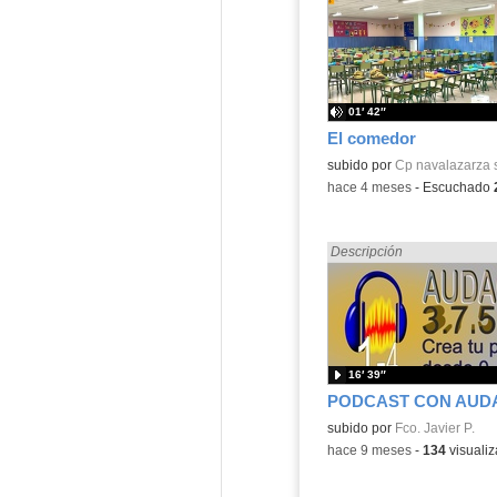
01′ 42″
El comedor
Contenido educativo.
subido por
Cp navalazarza 
-
hace 4 meses
-
Escuchado
Encontrado «dividir» en:
Descripción
16′ 39″
Contenido educativo.
subido por
Fco. Javier P.
-
hace 9 meses
-
134
visualiz