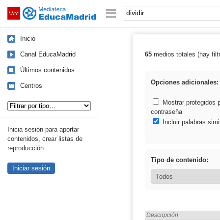
Mediateca de EducaMadrid
Saltar navegación
Palabra o frase:
Inicio
Canal EducaMadrid
65
medios totales (hay filt
Resultados de: d
Últimos contenidos
Opciones adicionales:
Centros
Tipo de contenido:
Mostrar protegidos 
contraseña
Incluir palabras simi
Inicia sesión para aportar
contenidos, crear listas de
reproducción...
Tipo de contenido:
Iniciar sesión
Encontrado «dividir» en:
Descripción