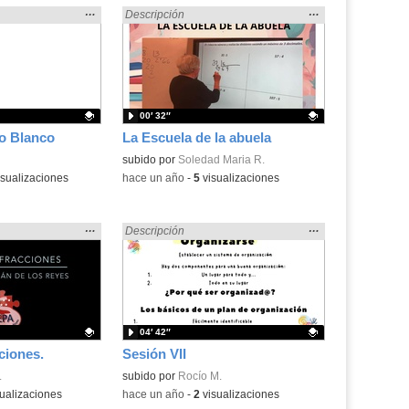
Mostrar
…
Mostrar
…
» en:
Encontrado «dividir» en:
Descripción
la
la
ubicación
ubicación
de la
de la
búsqueda
búsqueda
00′ 32″
no Blanco
La Escuela de la abuela
.
Contenido educativo.
subido por
Soledad Maria R.
sualizaciones
-
hace un año
-
5
visualizaciones
Mostrar
…
Mostrar
…
» en:
Encontrado «dividir» en:
Descripción
la
la
ubicación
ubicación
de la
de la
búsqueda
búsqueda
04′ 42″
ciones.
Sesión VII
.
.
Contenido educativo.
subido por
Rocío M.
ualizaciones
-
hace un año
-
2
visualizaciones