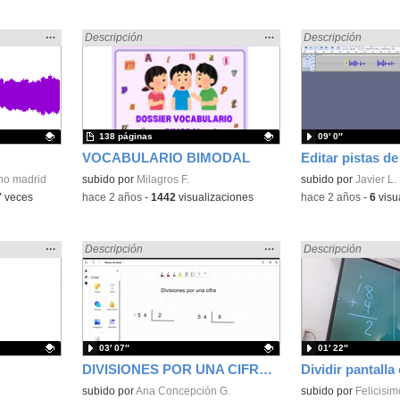
Mostrar
…
Mostrar
…
Encontrado «dividir» en:
Descripción
Encontrado «dividir
Descripción
la
la
ubicación
ubicación
de la
de la
búsqueda
búsqueda
138 páginas
09′ 0″
VOCABULARIO BIMODAL
Editar pistas de
no madrid
Contenido educativo.
subido por
Milagros F.
Contenido educativo
subido por
Javier L.
7
veces
-
hace 2 años
-
1442
visualizaciones
-
hace 2 años
-
6
visu
Mostrar
…
Mostrar
…
Encontrado «dividir» en:
Descripción
Encontrado «dividir
Descripción
la
la
ubicación
ubicación
de la
de la
búsqueda
búsqueda
03′ 07″
01′ 22″
DIVISIONES POR UNA CIFRA CON RESTO 0
Contenido educativo.
subido por
Ana Concepción G.
Contenido educativo
subido por
Felicisim