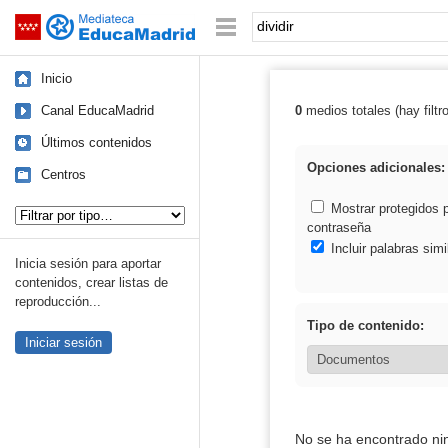
Mediateca de EducaMadrid
Saltar navegación
Palabra o frase:
Inicio
Canal EducaMadrid
0
medios totales (hay filtr
Resultados de: d
Últimos contenidos
Opciones adicionales:
Centros
Tipo de contenido:
Mostrar protegidos 
contraseña
Incluir palabras simi
Inicia sesión para aportar
contenidos, crear listas de
reproducción...
Tipo de contenido:
Iniciar sesión
No se ha encontrado ni