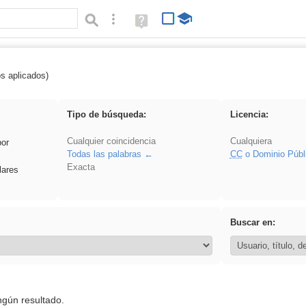
Búsqueda avanzada
Ayuda
(en
ventana
nueva)
os aplicados)
ividir
Tipo de búsqueda:
Licencia:
Cualquier coincidencia
Cualquiera
por
Todas las palabras
CC
o Dominio Públ
Exacta
lares
Buscar en:
ngún resultado.