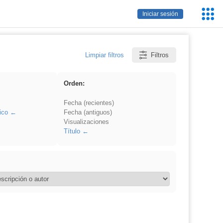
Servic
Iniciar sesión
Educa
Limpiar filtros
Filtros
Orden:
Fecha (recientes)
ico
Fecha (antiguos)
Visualizaciones
Título