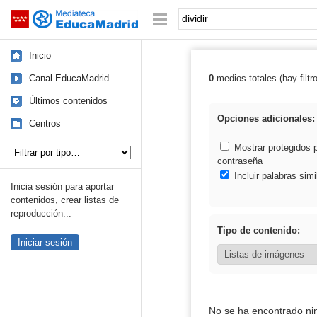
Mediateca de EducaMadrid
Saltar navegación
Palabra o frase:
Inicio
Canal EducaMadrid
0
medios totales (hay filtr
Resultados de: d
Últimos contenidos
Opciones adicionales:
Centros
Tipo de contenido:
Mostrar protegidos 
contraseña
Incluir palabras simi
Inicia sesión para aportar
contenidos, crear listas de
reproducción...
Tipo de contenido:
Iniciar sesión
No se ha encontrado ni