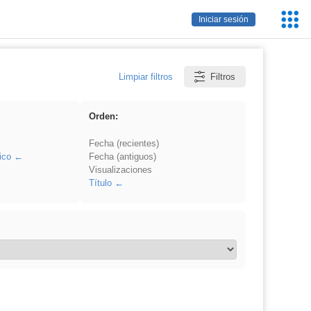
Servic
Iniciar sesión
Educa
Limpiar filtros
Filtros
Orden:
Fecha (recientes)
ico
Fecha (antiguos)
Visualizaciones
Título