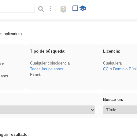
Búsqueda avanzada
Ayuda
(en
ventana
nueva)
os aplicados)
ividir
Tipo de búsqueda:
Licencia:
Cualquier coincidencia
Cualquiera
por
Todas las palabras
CC
o Dominio Públ
Exacta
lares
Buscar en:
ngún resultado.