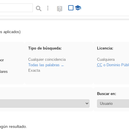
Búsqueda avanzada
Ayuda
(en
ventana
nueva)
os aplicados)
ividir
Tipo de búsqueda:
Licencia:
Cualquier coincidencia
Cualquiera
por
Todas las palabras
CC
o Dominio Públ
Exacta
lares
Buscar en:
ngún resultado.