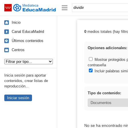
Mediateca de EducaMadrid
Saltar navegación
Palabra o frase:
Inicio
Canal EducaMadrid
0
medios totales (hay filtr
Resultados de: d
Últimos contenidos
Opciones adicionales:
Centros
Tipo de contenido:
Mostrar protegidos 
contraseña
Incluir palabras simi
Inicia sesión para aportar
contenidos, crear listas de
reproducción...
Tipo de contenido:
Iniciar sesión
No se ha encontrado ni