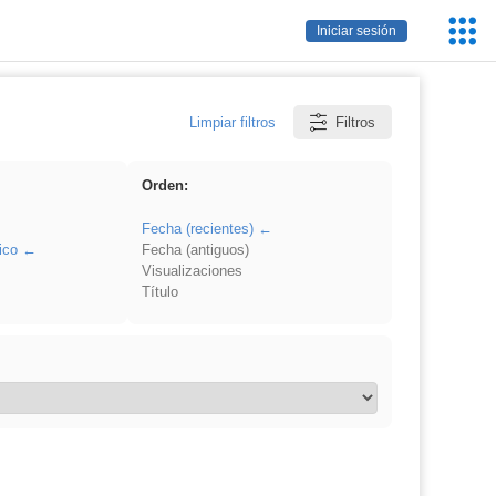
Servic
Iniciar sesión
Educa
Limpiar filtros
Filtros
Orden:
Fecha (recientes)
ico
Fecha (antiguos)
Visualizaciones
Título