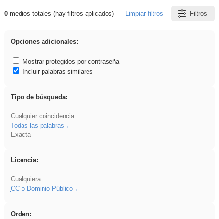
0
medios totales (hay filtros aplicados)
Limpiar filtros
Filtros
Resultados de: dividir
Opciones adicionales:
Mostrar protegidos por contraseña
Incluir palabras similares
Tipo de búsqueda:
Cualquier coincidencia
Todas las palabras
Exacta
Licencia:
Cualquiera
CC
o Dominio Público
Orden: