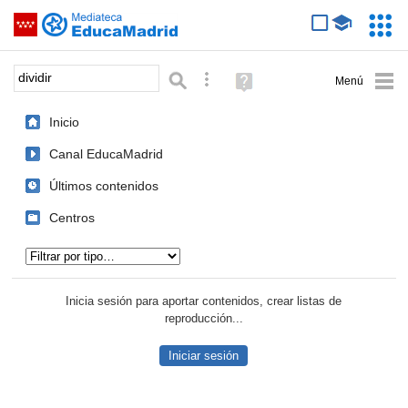
Mediateca de EducaMadrid
Saltar navegación
Servic
Educa
Palabra o frase:
Búsqueda avanzada
Ayuda
(en
ventana
Inicio
nueva)
Canal EducaMadrid
Últimos contenidos
Centros
Tipo de contenido:
Inicia sesión para aportar contenidos, crear listas de
reproducción...
Iniciar sesión