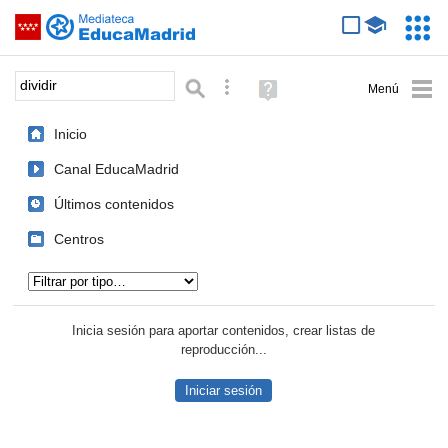
Mediateca de EducaMadrid
Saltar navegación
Servic
Educa
Palabra o frase:
Búsqueda avanzada
Ayuda
(en
ventana
Inicio
nueva)
Canal EducaMadrid
Últimos contenidos
Centros
Tipo de contenido:
Inicia sesión para aportar contenidos, crear listas de
reproducción...
Iniciar sesión