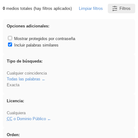
0
medios totales (hay filtros aplicados)
Limpiar filtros
Filtros
Resultados de: dividir
Opciones adicionales:
Mostrar protegidos por contraseña
Incluir palabras similares
Tipo de búsqueda:
Cualquier coincidencia
Todas las palabras
Exacta
Licencia:
Cualquiera
CC
o Dominio Público
Orden: