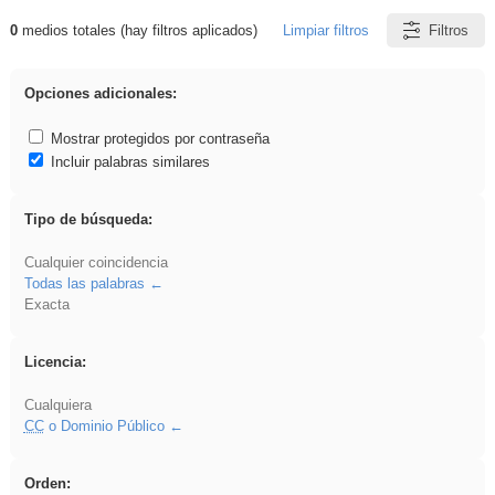
0
medios totales (hay filtros aplicados)
Limpiar filtros
Filtros
Resultados de: falsa
Opciones adicionales:
Mostrar protegidos por contraseña
Incluir palabras similares
Tipo de búsqueda:
Cualquier coincidencia
Todas las palabras
Exacta
Licencia:
Cualquiera
CC
o Dominio Público
Orden: