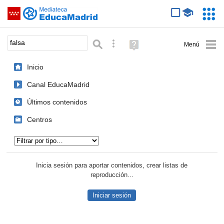
Mediateca de EducaMadrid
Saltar navegación
Servic
Educa
Palabra o frase:
Búsqueda avanzada
Ayuda
(en
ventana
Inicio
nueva)
Canal EducaMadrid
Últimos contenidos
Centros
Tipo de contenido:
Inicia sesión para aportar contenidos, crear listas de
reproducción...
Iniciar sesión