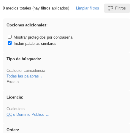
0
medios totales (hay filtros aplicados)
Limpiar filtros
Filtros
Resultados de: falsa
Opciones adicionales:
Mostrar protegidos por contraseña
Incluir palabras similares
Tipo de búsqueda:
Cualquier coincidencia
Todas las palabras
Exacta
Licencia:
Cualquiera
CC
o Dominio Público
Orden: