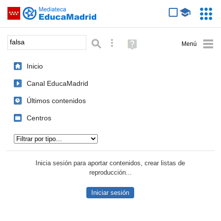
Mediateca de EducaMadrid
Saltar navegación
Servic
Educa
Palabra o frase:
Búsqueda avanzada
Ayuda
(en
ventana
Inicio
nueva)
Canal EducaMadrid
Últimos contenidos
Centros
Tipo de contenido:
Inicia sesión para aportar contenidos, crear listas de
reproducción...
Iniciar sesión