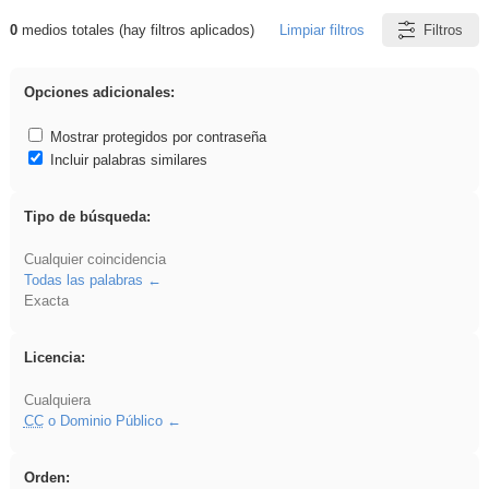
0
medios totales (hay filtros aplicados)
Limpiar filtros
Filtros
Resultados de: falsa
Opciones adicionales:
Mostrar protegidos por contraseña
Incluir palabras similares
Tipo de búsqueda:
Cualquier coincidencia
Todas las palabras
Exacta
Licencia:
Cualquiera
CC
o Dominio Público
Orden: