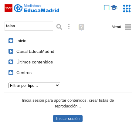
Mediateca de EducaMadrid
Saltar navegación
Servic
Educa
Palabra o frase:
Búsqueda avanzada
Ayuda
(en
ventana
Inicio
nueva)
Canal EducaMadrid
Últimos contenidos
Centros
Tipo de contenido:
Inicia sesión para aportar contenidos, crear listas de
reproducción...
Iniciar sesión