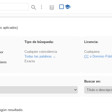
Búsqueda avanzada
Ayuda
(en
ventana
nueva)
os aplicados)
flecha
Tipo de búsqueda:
Licencia:
Cualquier coincidencia
Cualquiera
por
Todas las palabras
CC
o Dominio Públ
Exacta
lares
Buscar en:
ngún resultado.