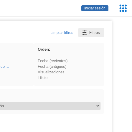
Servic
Iniciar sesión
Educa
Limpiar filtros
Filtros
Orden:
Fecha (recientes)
ico
Fecha (antiguos)
Visualizaciones
Título