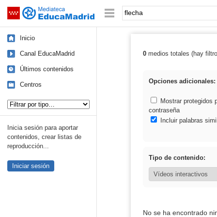
Mediateca de EducaMadrid
Saltar navegación
Palabra o frase:
Inicio
Canal EducaMadrid
0
medios totales (hay filtr
Resultados de: 
Últimos contenidos
Opciones adicionales:
Centros
Tipo de contenido:
Mostrar protegidos 
contraseña
Incluir palabras simi
Inicia sesión para aportar
contenidos, crear listas de
reproducción...
Tipo de contenido:
Iniciar sesión
No se ha encontrado ni