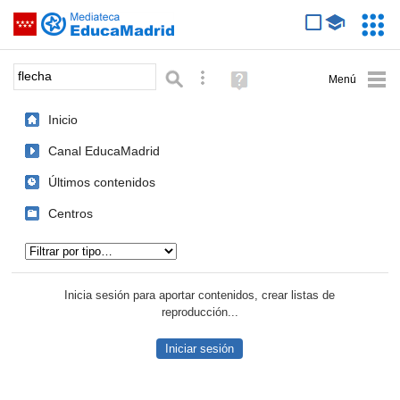
Mediateca de EducaMadrid
Saltar navegación
Servic
Educa
Palabra o frase:
Búsqueda avanzada
Ayuda
(en
ventana
Inicio
nueva)
Canal EducaMadrid
Últimos contenidos
Centros
Tipo de contenido:
Inicia sesión para aportar contenidos, crear listas de
reproducción...
Iniciar sesión