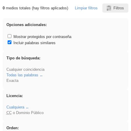
0
medios totales (hay filtros aplicados)
Limpiar filtros
Filtros
Resultados de: flecha
Opciones adicionales:
Mostrar protegidos por contraseña
Incluir palabras similares
Tipo de búsqueda:
Cualquier coincidencia
Todas las palabras
Exacta
Licencia:
Cualquiera
CC
o Dominio Público
Orden: