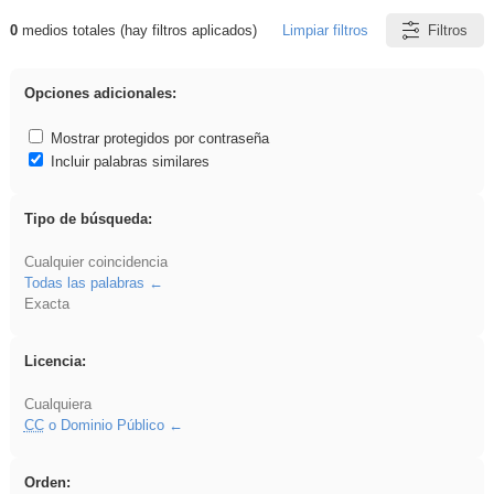
0
medios totales (hay filtros aplicados)
Limpiar filtros
Filtros
Resultados de: flecha
Opciones adicionales:
Mostrar protegidos por contraseña
Incluir palabras similares
Tipo de búsqueda:
Cualquier coincidencia
Todas las palabras
Exacta
Licencia:
Cualquiera
CC
o Dominio Público
Orden: