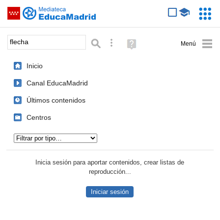
Mediateca de EducaMadrid
Saltar navegación
Servic
Educa
Palabra o frase:
Búsqueda avanzada
Ayuda
(en
ventana
Inicio
nueva)
Canal EducaMadrid
Últimos contenidos
Centros
Tipo de contenido:
Inicia sesión para aportar contenidos, crear listas de
reproducción...
Iniciar sesión