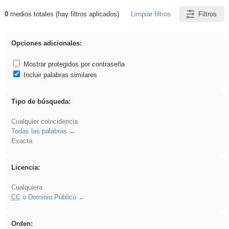
0
medios totales (hay filtros aplicados)
Limpiar filtros
Filtros
Resultados de: flecha
Opciones adicionales:
Mostrar protegidos por contraseña
Incluir palabras similares
Tipo de búsqueda:
Cualquier coincidencia
Todas las palabras
Exacta
Licencia:
Cualquiera
CC
o Dominio Público
Orden: