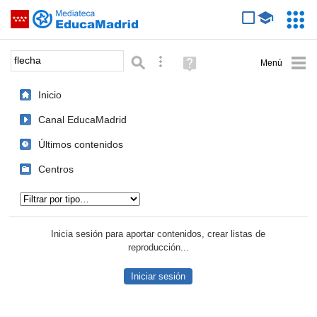
Mediateca de EducaMadrid
Saltar navegación
Servic
Educa
Palabra o frase:
Búsqueda avanzada
Ayuda
(en
ventana
Inicio
nueva)
Canal EducaMadrid
Últimos contenidos
Centros
Tipo de contenido:
Inicia sesión para aportar contenidos, crear listas de
reproducción...
Iniciar sesión