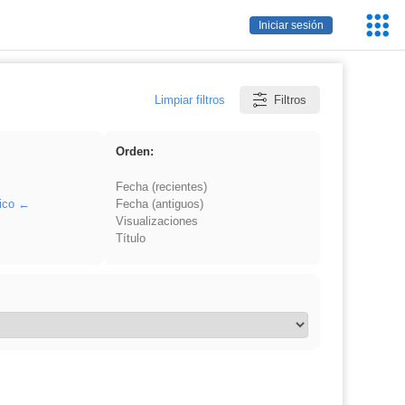
Servic
Iniciar sesión
Educa
Limpiar filtros
Filtros
Orden:
Fecha (recientes)
ico
Fecha (antiguos)
Visualizaciones
Título