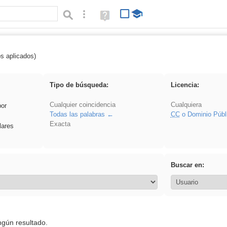
Búsqueda avanzada
Ayuda
(en
ventana
nueva)
os aplicados)
flecha
Tipo de búsqueda:
Licencia:
Cualquier coincidencia
Cualquiera
por
Todas las palabras
CC
o Dominio Públ
Exacta
lares
Buscar en:
ngún resultado.