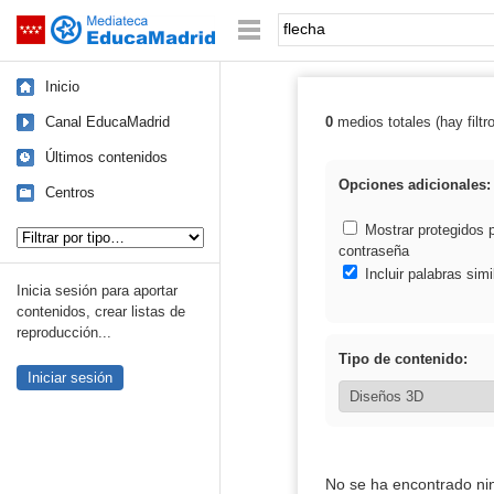
Mediateca de EducaMadrid
Saltar navegación
Palabra o frase:
Inicio
Canal EducaMadrid
0
medios totales (hay filtr
Resultados de: 
Últimos contenidos
Opciones adicionales:
Centros
Tipo de contenido:
Mostrar protegidos 
contraseña
Incluir palabras simi
Inicia sesión para aportar
contenidos, crear listas de
reproducción...
Tipo de contenido:
Iniciar sesión
No se ha encontrado ni