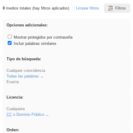
0
medios totales (hay filtros aplicados)
Limpiar filtros
Filtros
Resultados de: flecha
Opciones adicionales:
Mostrar protegidos por contraseña
Incluir palabras similares
Tipo de búsqueda:
Cualquier coincidencia
Todas las palabras
Exacta
Licencia:
Cualquiera
CC
o Dominio Público
Orden: