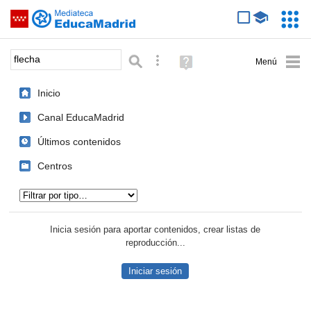
Mediateca de EducaMadrid
Saltar navegación
Servic
Educa
Palabra o frase:
Búsqueda avanzada
Ayuda
(en
ventana
Inicio
nueva)
Canal EducaMadrid
Últimos contenidos
Centros
Tipo de contenido:
Inicia sesión para aportar contenidos, crear listas de
reproducción...
Iniciar sesión