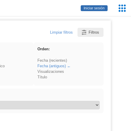
Servic
Iniciar sesión
Educa
Limpiar filtros
Filtros
Orden:
Fecha (recientes)
ico
Fecha (antiguos)
Visualizaciones
Título