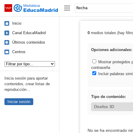
Mediateca de EducaMadrid
Saltar navegación
Palabra o frase:
Inicio
Canal EducaMadrid
0
medios totales (hay filtr
Resultados de: 
Últimos contenidos
Opciones adicionales:
Centros
Tipo de contenido:
Mostrar protegidos 
contraseña
Incluir palabras simi
Inicia sesión para aportar
contenidos, crear listas de
reproducción...
Tipo de contenido:
Iniciar sesión
No se ha encontrado ni