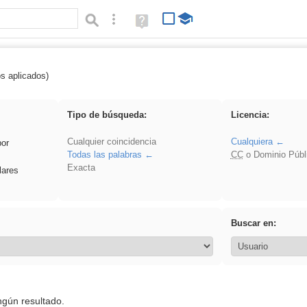
Búsqueda avanzada
Ayuda
(en
ventana
nueva)
os aplicados)
flecha
Tipo de búsqueda:
Licencia:
Cualquier coincidencia
Cualquiera
por
Todas las palabras
CC
o Dominio Públ
Exacta
lares
Buscar en:
ngún resultado.