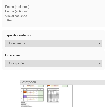
Fecha (recientes)
Fecha (antiguos)
Visualizaciones
Título
Tipo de contenido:
Buscar en:
Mos
…
Encontrado «frutas» en:
Descripción
la
ubic
de l
bús