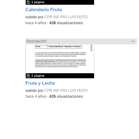
1 página
Calendario Fruta
subido por
CPR INF-PRI LUIS FEITO
-
hace 4 años
-
438
visualizaciones
Mos
…
Encontrado «frutas» en:
Descripción
la
ubic
de l
bús
1 página
Fruta y Leche
subido por
CPR INF-PRI LUIS FEITO
-
hace 4 años
-
435
visualizaciones