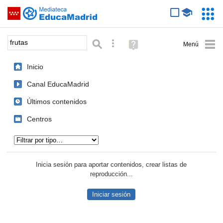
Mediateca de EducaMadrid
Saltar navegación
Servic
Educa
Palabra o frase:
Búsqueda avanzada
Ayuda
(en
ventana
Inicio
nueva)
Canal EducaMadrid
Últimos contenidos
Centros
Tipo de contenido:
Inicia sesión para aportar contenidos, crear listas de
reproducción...
Iniciar sesión