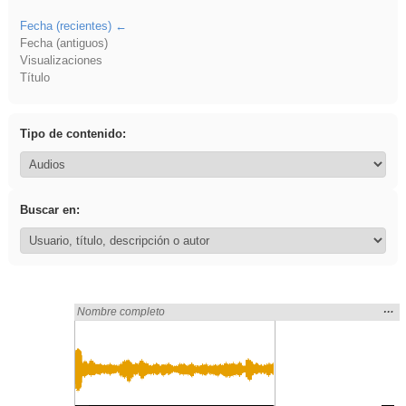
Fecha (recientes)
Fecha (antiguos)
Visualizaciones
Título
Tipo de contenido:
Buscar en:
Mos
…
Encontrado «frutas» en:
Nombre completo
la
ubic
de l
bús