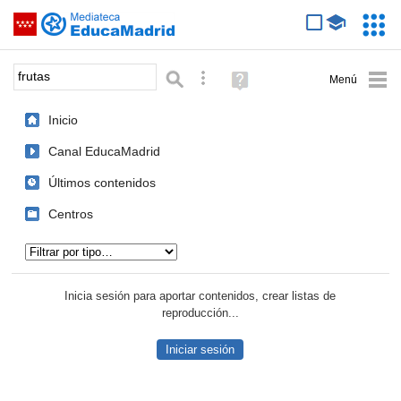
Mediateca de EducaMadrid
Saltar navegación
Servic
Educa
Palabra o frase:
Búsqueda avanzada
Ayuda
(en
ventana
Inicio
nueva)
Canal EducaMadrid
Últimos contenidos
Centros
Tipo de contenido:
Inicia sesión para aportar contenidos, crear listas de
reproducción...
Iniciar sesión