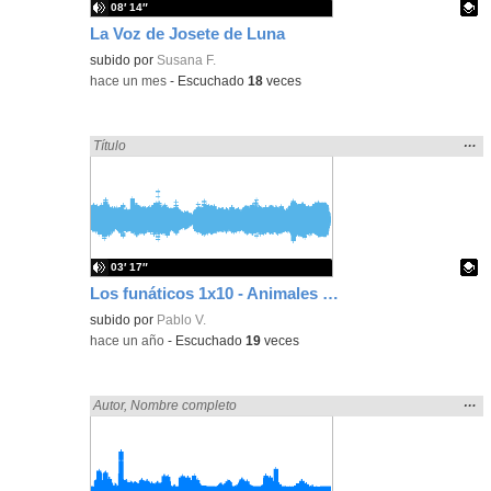
08′ 14″
La Voz de Josete de Luna
Contenido educativo.
subido por
Susana F.
-
hace un mes
-
Escuchado
18
veces
Mos
…
Encontrado «frutas» en:
Título
la
ubic
de l
bús
03′ 17″
Los funáticos 1x10 - Animales raros y la fruta más divertida
Contenido educativo.
subido por
Pablo V.
-
hace un año
-
Escuchado
19
veces
Mos
…
Encontrado «frutas» en:
Autor
,
Nombre completo
la
ubic
de l
bús