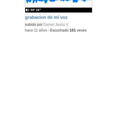
00′ 16″
grabacion de mi voz
subido por
Daniel Jesús V.
-
hace 11 años
-
Escuchado
101
veces