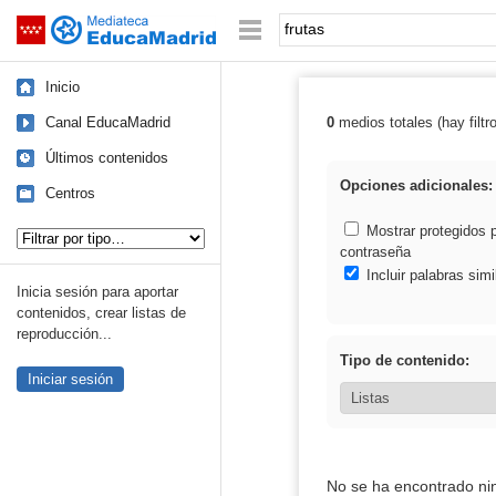
Mediateca de EducaMadrid
Saltar navegación
Palabra o frase:
Inicio
Canal EducaMadrid
0
medios totales (hay filtr
Resultados de: 
Últimos contenidos
Opciones adicionales:
Centros
Tipo de contenido:
Mostrar protegidos 
contraseña
Incluir palabras simi
Inicia sesión para aportar
contenidos, crear listas de
reproducción...
Tipo de contenido:
Iniciar sesión
No se ha encontrado ni