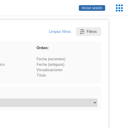
Servic
Iniciar sesión
Educa
Limpiar filtros
Filtros
Orden:
Fecha (recientes)
ico
Fecha (antiguos)
Visualizaciones
Título