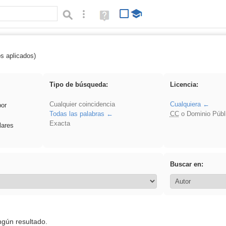
Búsqueda avanzada
Ayuda
(en
ventana
nueva)
os aplicados)
frutas
Tipo de búsqueda:
Licencia:
Cualquier coincidencia
Cualquiera
por
Todas las palabras
CC
o Dominio Públ
Exacta
lares
Buscar en:
ngún resultado.