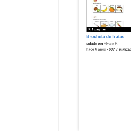
3 páginas
Brocheta de frutas
subido por
Alvaro F.
-
hace 6 años
-
637
visualiza