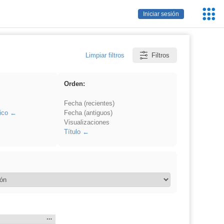
Servic
Iniciar sesión
Educa
Limpiar filtros
Filtros
Orden:
Fecha (recientes)
ico
Fecha (antiguos)
Visualizaciones
Título
Mostrar
…
en: