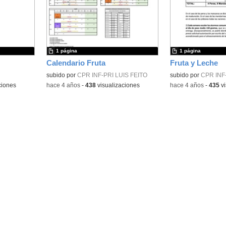
la
la
ubicación
ubicación
de la
de la
búsqueda
búsqueda
1 página
1 página
Calendario Fruta
Fruta y Leche
subido por
CPR INF-PRI LUIS FEITO
subido por
CPR INF
ciones
-
hace 4 años
-
438
visualizaciones
-
hace 4 años
-
435
vi