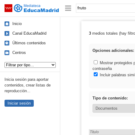
Mediateca de EducaMadrid
Saltar navegación
Palabra o frase:
Inicio
Canal EducaMadrid
3
medios totales (hay filtr
Resultados de: 
Últimos contenidos
Opciones adicionales:
Centros
Tipo de contenido:
Mostrar protegidos 
contraseña
Incluir palabras simi
Inicia sesión para aportar
contenidos, crear listas de
reproducción...
Tipo de contenido:
Iniciar sesión
Encontrado «fruto» en:
Título