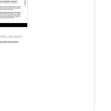
la
ubicación
de la
búsqueda
-PRI LUIS FEITO
sualizaciones