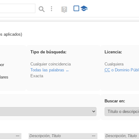
Búsqueda avanzada
Ayuda
(en
ventana
nueva)
os aplicados)
fruto
Tipo de búsqueda:
Licencia:
Cualquier coincidencia
Cualquiera
por
Todas las palabras
CC
o Dominio Públ
Exacta
lares
Buscar en:
Mostrar
…
Mostrar
…
Encontrado «fruto» en:
Descripción
,
Título
Encontrado «fruto» 
Descripción
,
Título