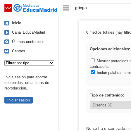
Mediateca de EducaMadrid
Saltar navegación
Palabra o frase:
Inicio
Canal EducaMadrid
0
medios totales (hay filtr
Resultados de: 
Últimos contenidos
Opciones adicionales:
Centros
Tipo de contenido:
Mostrar protegidos 
contraseña
Incluir palabras simi
Inicia sesión para aportar
contenidos, crear listas de
reproducción...
Tipo de contenido:
Iniciar sesión
No se ha encontrado ni