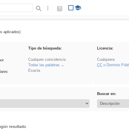
Búsqueda avanzada
Ayuda
(en
ventana
nueva)
os aplicados)
griega
Tipo de búsqueda:
Licencia:
Cualquier coincidencia
Cualquiera
por
Todas las palabras
CC
o Dominio Públ
Exacta
lares
Buscar en:
ngún resultado.