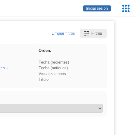
Servic
Iniciar sesión
Educa
Limpiar filtros
Filtros
Orden:
Fecha (recientes)
ico
Fecha (antiguos)
Visualizaciones
Título