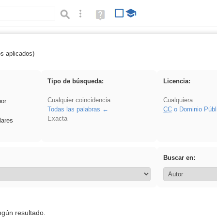
Búsqueda avanzada
Ayuda
(en
ventana
nueva)
os aplicados)
griega
Tipo de búsqueda:
Licencia:
Cualquier coincidencia
Cualquiera
por
Todas las palabras
CC
o Dominio Públ
Exacta
lares
Buscar en:
ngún resultado.