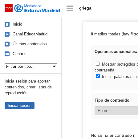
Mediateca de EducaMadrid
Saltar navegación
Palabra o frase:
Inicio
Canal EducaMadrid
0
medios totales (hay filtr
Resultados de: 
Últimos contenidos
Opciones adicionales:
Centros
Tipo de contenido:
Mostrar protegidos 
contraseña
Incluir palabras simi
Inicia sesión para aportar
contenidos, crear listas de
reproducción...
Tipo de contenido:
Iniciar sesión
No se ha encontrado ni