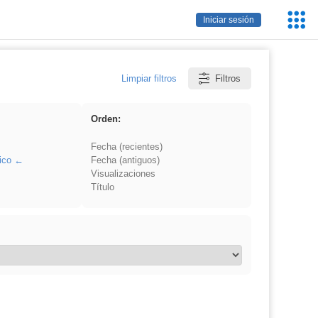
Servic
Iniciar sesión
Educa
Limpiar filtros
Filtros
Orden:
Fecha (recientes)
ico
Fecha (antiguos)
Visualizaciones
Título