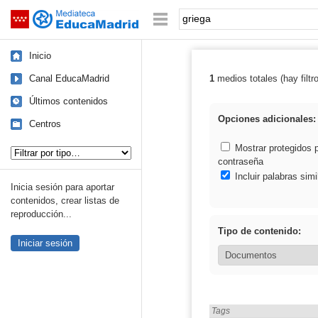
Mediateca de EducaMadrid
Saltar navegación
Palabra o frase:
Inicio
Canal EducaMadrid
1
medios totales (hay filtr
Resultados de: 
Últimos contenidos
Opciones adicionales:
Centros
Tipo de contenido:
Mostrar protegidos 
contraseña
Incluir palabras simi
Inicia sesión para aportar
contenidos, crear listas de
reproducción...
Tipo de contenido:
Iniciar sesión
Encontrado «griega» en:
Tags