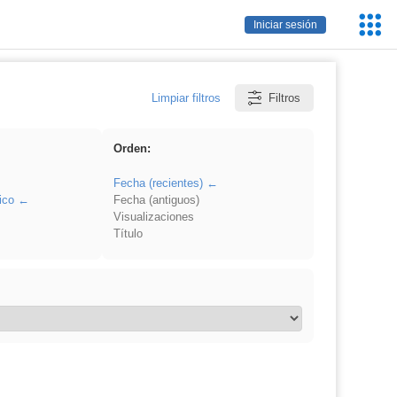
Servic
Iniciar sesión
Educa
Limpiar filtros
Filtros
Orden:
Fecha (recientes)
ico
Fecha (antiguos)
Visualizaciones
Título