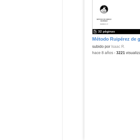
32 páginas
Contenido educativo.
subido por
Isaac R.
-
hace 8 años
-
3221
visualiz