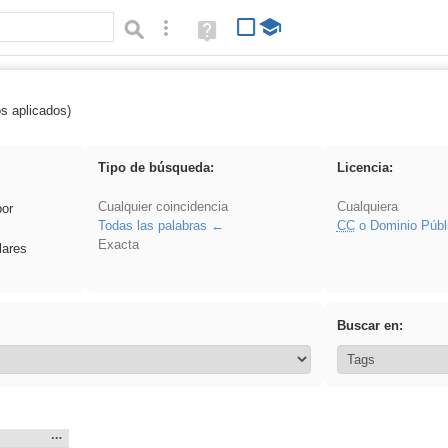
Búsqueda avanzada
Ayuda
(en
ventana
nueva)
os aplicados)
griega
Tipo de búsqueda:
Licencia:
Cualquier coincidencia
Cualquiera
por
Todas las palabras
CC
o Dominio Públ
Exacta
lares
Buscar en:
Mostrar
…