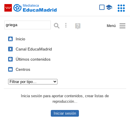
Mediateca de EducaMadrid
Saltar navegación
Servic
Educa
Palabra o frase:
Búsqueda avanzada
Ayuda
(en
ventana
Inicio
nueva)
Canal EducaMadrid
Últimos contenidos
Centros
Tipo de contenido:
Inicia sesión para aportar contenidos, crear listas de
reproducción...
Iniciar sesión