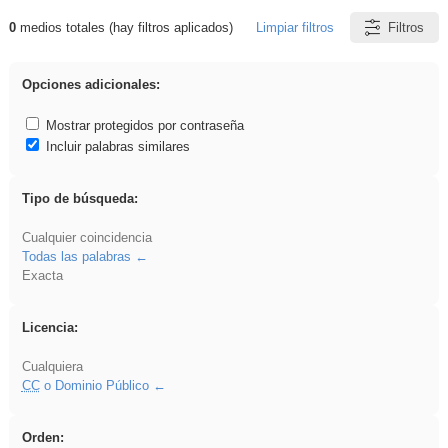
0
medios totales (hay filtros aplicados)
Limpiar filtros
Filtros
Resultados de: griega
Opciones adicionales:
Mostrar protegidos por contraseña
Incluir palabras similares
Tipo de búsqueda:
Cualquier coincidencia
Todas las palabras
Exacta
Licencia:
Cualquiera
CC
o Dominio Público
Orden: