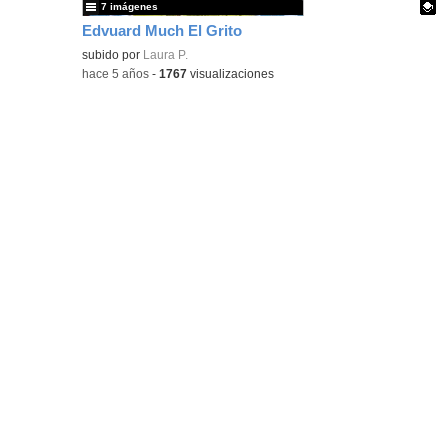
7 imágenes
Edvuard Much El Grito
Contenido educativo.
subido por
Laura P.
-
hace 5 años
-
1767
visualizaciones