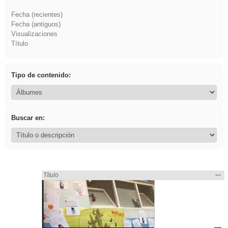
Fecha (recientes)
Fecha (antiguos)
Visualizaciones
Título
Tipo de contenido:
Buscar en:
Mos
…
Encontrado «gritar» en:
Título
la
ubic
de l
bús