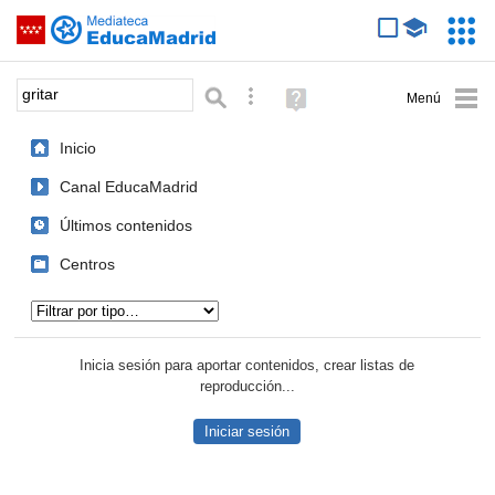
Mediateca de EducaMadrid
Saltar navegación
Servic
Educa
Palabra o frase:
Búsqueda avanzada
Ayuda
(en
ventana
Inicio
nueva)
Canal EducaMadrid
Últimos contenidos
Centros
Tipo de contenido:
Inicia sesión para aportar contenidos, crear listas de
reproducción...
Iniciar sesión