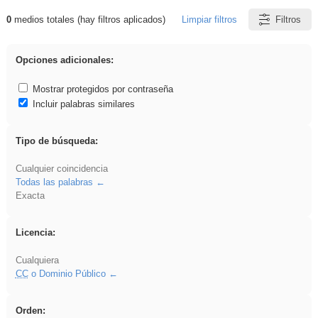
0
medios totales (hay filtros aplicados)
Limpiar filtros
Filtros
Resultados de: gritar
Opciones adicionales:
Mostrar protegidos por contraseña
Incluir palabras similares
Tipo de búsqueda:
Cualquier coincidencia
Todas las palabras
Exacta
Licencia:
Cualquiera
CC
o Dominio Público
Orden: