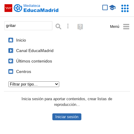
Mediateca de EducaMadrid
Saltar navegación
Servic
Educa
Palabra o frase:
Búsqueda avanzada
Ayuda
(en
ventana
Inicio
nueva)
Canal EducaMadrid
Últimos contenidos
Centros
Tipo de contenido:
Inicia sesión para aportar contenidos, crear listas de
reproducción...
Iniciar sesión