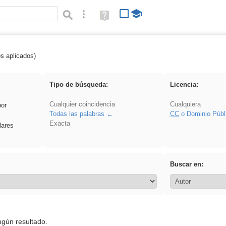
Búsqueda avanzada
Ayuda
(en
ventana
nueva)
os aplicados)
ritar
Tipo de búsqueda:
Licencia:
Cualquier coincidencia
Cualquiera
por
Todas las palabras
CC
o Dominio Públ
Exacta
lares
Buscar en:
ngún resultado.