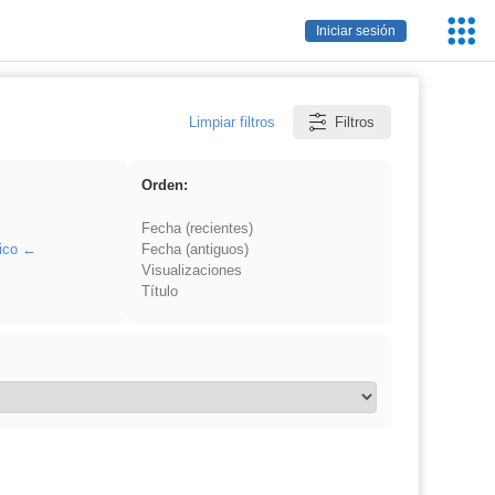
Servic
Iniciar sesión
Educa
Limpiar filtros
Filtros
Orden:
Fecha (recientes)
ico
Fecha (antiguos)
Visualizaciones
Título