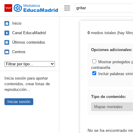
Mediateca de EducaMadrid
Saltar navegación
Palabra o frase:
Inicio
Canal EducaMadrid
0
medios totales (hay filtr
Resultados de: g
Últimos contenidos
Opciones adicionales:
Centros
Tipo de contenido:
Mostrar protegidos 
contraseña
Incluir palabras simi
Inicia sesión para aportar
contenidos, crear listas de
reproducción...
Tipo de contenido:
Iniciar sesión
No se ha encontrado ni