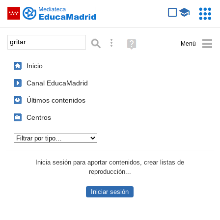
Mediateca de EducaMadrid
Saltar navegación
Servic
Educa
Palabra o frase:
Búsqueda avanzada
Ayuda
(en
ventana
Inicio
nueva)
Canal EducaMadrid
Últimos contenidos
Centros
Tipo de contenido:
Inicia sesión para aportar contenidos, crear listas de
reproducción...
Iniciar sesión