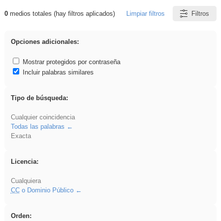
0
medios totales (hay filtros aplicados)
Limpiar filtros
Filtros
Resultados de: gritar
Opciones adicionales:
Mostrar protegidos por contraseña
Incluir palabras similares
Tipo de búsqueda:
Cualquier coincidencia
Todas las palabras
Exacta
Licencia:
Cualquiera
CC
o Dominio Público
Orden: