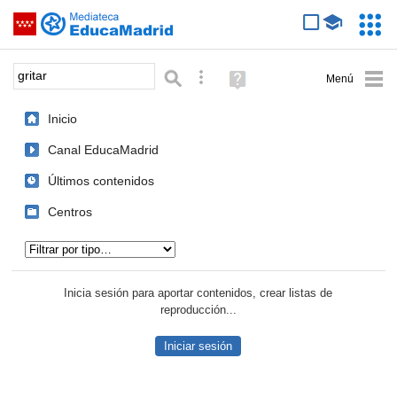
Mediateca de EducaMadrid
Saltar navegación
Servic
Educa
Palabra o frase:
Búsqueda avanzada
Ayuda
(en
ventana
Inicio
nueva)
Canal EducaMadrid
Últimos contenidos
Centros
Tipo de contenido:
Inicia sesión para aportar contenidos, crear listas de
reproducción...
Iniciar sesión