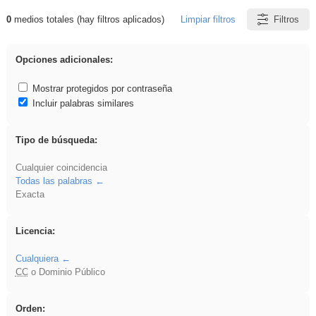
0
medios totales (hay filtros aplicados)
Limpiar filtros
Filtros
Resultados de: gritar
Opciones adicionales:
Mostrar protegidos por contraseña
Incluir palabras similares
Tipo de búsqueda:
Cualquier coincidencia
Todas las palabras
Exacta
Licencia:
Cualquiera
CC
o Dominio Público
Orden: