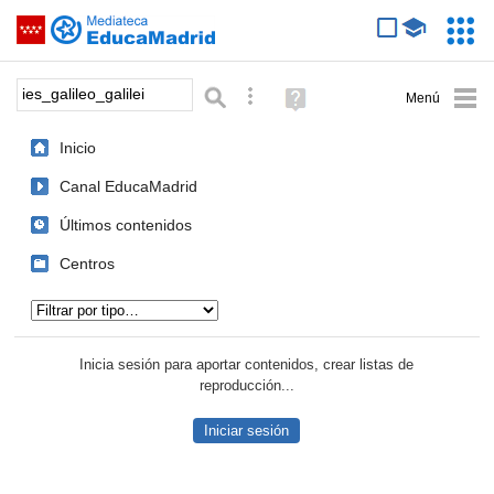
Mediateca de EducaMadrid
Saltar navegación
Servic
Educa
Palabra o frase:
Búsqueda avanzada
Ayuda
(en
ventana
Inicio
nueva)
Canal EducaMadrid
Últimos contenidos
Centros
Tipo de contenido:
Inicia sesión para aportar contenidos, crear listas de
reproducción...
Iniciar sesión