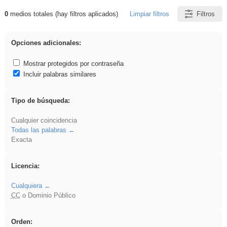
0
medios totales (hay filtros aplicados)
Limpiar filtros
Filtros
Resultados de: ies_galileo_galilei
Opciones adicionales:
Mostrar protegidos por contraseña
Incluir palabras similares
Tipo de búsqueda:
Cualquier coincidencia
Todas las palabras
Exacta
Licencia:
Cualquiera
CC
o Dominio Público
Orden: