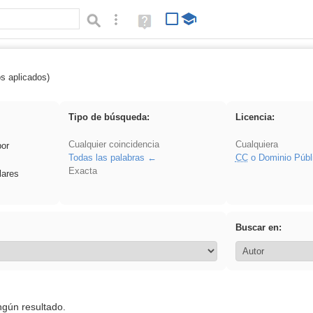
Búsqueda avanzada
Ayuda
(en
ventana
nueva)
os aplicados)
es_galileo_galilei
Tipo de búsqueda:
Licencia:
Cualquier coincidencia
Cualquiera
por
Todas las palabras
CC
o Dominio Públ
Exacta
lares
Buscar en:
ngún resultado.