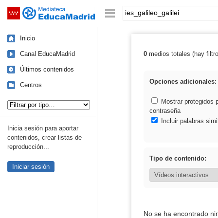
Mediateca de EducaMadrid
Saltar navegación
Palabra o frase:
Inicio
Canal EducaMadrid
0
medios totales (hay filtr
Resultados de: i
Últimos contenidos
Opciones adicionales:
Centros
Tipo de contenido:
Mostrar protegidos 
contraseña
Incluir palabras simi
Inicia sesión para aportar
contenidos, crear listas de
reproducción...
Tipo de contenido:
Iniciar sesión
No se ha encontrado ni