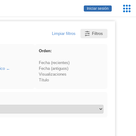
Servic
Iniciar sesión
Educa
Limpiar filtros
Filtros
Orden:
Fecha (recientes)
ico
Fecha (antiguos)
Visualizaciones
Título