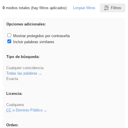
0
medios totales (hay filtros aplicados)
Limpiar filtros
Filtros
Resultados de: ies_galileo_galilei
Opciones adicionales:
Mostrar protegidos por contraseña
Incluir palabras similares
Tipo de búsqueda:
Cualquier coincidencia
Todas las palabras
Exacta
Licencia:
Cualquiera
CC
o Dominio Público
Orden: