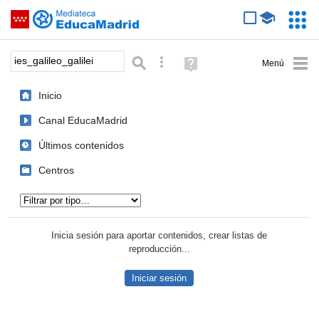
Mediateca de EducaMadrid
Saltar navegación
Servic
Educa
Palabra o frase:
Búsqueda avanzada
Ayuda
(en
ventana
Inicio
nueva)
Canal EducaMadrid
Últimos contenidos
Centros
Tipo de contenido:
Inicia sesión para aportar contenidos, crear listas de
reproducción...
Iniciar sesión