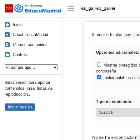
Mediateca de EducaMadrid
Saltar navegación
Palabra o frase:
Inicio
Canal EducaMadrid
0
medios totales (hay filtr
Resultados de: i
Últimos contenidos
Opciones adicionales:
Centros
Tipo de contenido:
Mostrar protegidos 
contraseña
Incluir palabras simi
Inicia sesión para aportar
contenidos, crear listas de
reproducción...
Tipo de contenido:
Iniciar sesión
No se ha encontrado ni