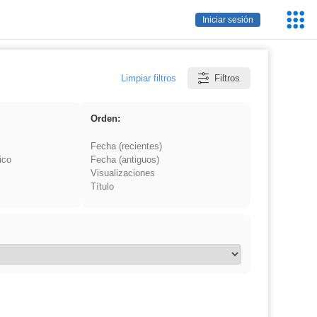
Servic
Iniciar sesión
Educa
Limpiar filtros
Filtros
Orden:
Fecha (recientes)
ico
Fecha (antiguos)
Visualizaciones
Título