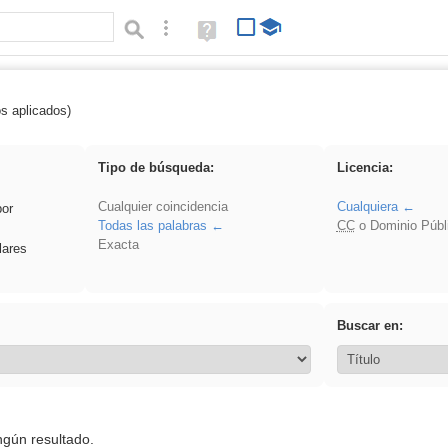
Búsqueda avanzada
Ayuda
(en
ventana
nueva)
os aplicados)
es_galileo_galilei
Tipo de búsqueda:
Licencia:
Cualquier coincidencia
Cualquiera
por
Todas las palabras
CC
o Dominio Públ
Exacta
lares
Buscar en:
ngún resultado.