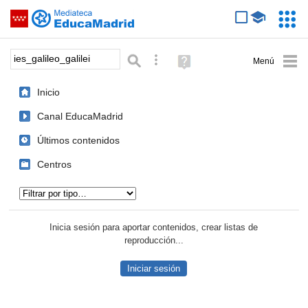
Mediateca de EducaMadrid
Saltar navegación
Servic
Educa
Palabra o frase:
Búsqueda avanzada
Ayuda
(en
ventana
Inicio
nueva)
Canal EducaMadrid
Últimos contenidos
Centros
Tipo de contenido:
Inicia sesión para aportar contenidos, crear listas de
reproducción...
Iniciar sesión