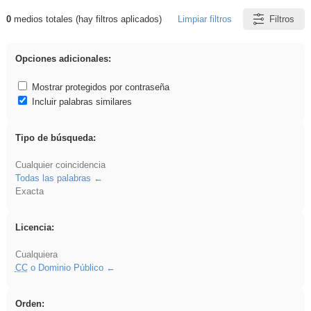
0
medios totales (hay filtros aplicados)
Limpiar filtros
Filtros
Resultados de: ies_galileo_galilei
Opciones adicionales:
Mostrar protegidos por contraseña
Incluir palabras similares
Tipo de búsqueda:
Cualquier coincidencia
Todas las palabras
Exacta
Licencia:
Cualquiera
CC
o Dominio Público
Orden: