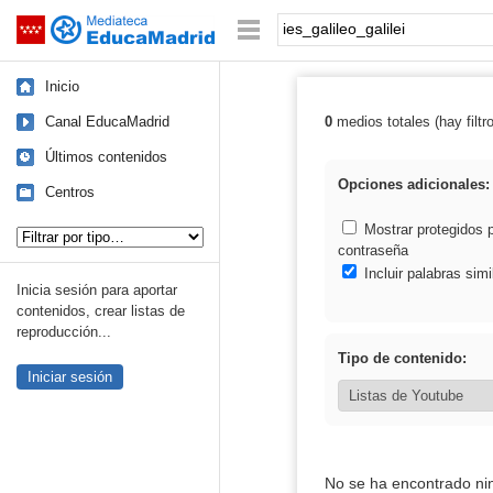
Mediateca de EducaMadrid
Saltar navegación
Palabra o frase:
Inicio
Canal EducaMadrid
0
medios totales (hay filtr
Resultados de: i
Últimos contenidos
Opciones adicionales:
Centros
Tipo de contenido:
Mostrar protegidos 
contraseña
Incluir palabras simi
Inicia sesión para aportar
contenidos, crear listas de
reproducción...
Tipo de contenido:
Iniciar sesión
No se ha encontrado ni