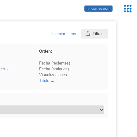
Servic
Iniciar sesión
Educa
Limpiar filtros
Filtros
Orden:
Fecha (recientes)
ico
Fecha (antiguos)
Visualizaciones
Título