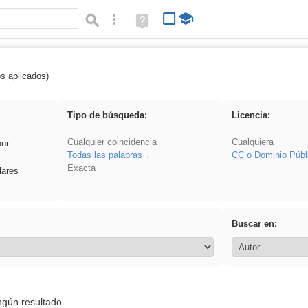
Búsqueda avanzada
Ayuda
(en
ventana
nueva)
os aplicados)
es_galileo_galilei
Tipo de búsqueda:
Licencia:
Cualquier coincidencia
Cualquiera
por
Todas las palabras
CC
o Dominio Públ
Exacta
lares
Buscar en:
ngún resultado.