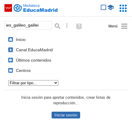
Mediateca de EducaMadrid
Saltar navegación
Servic
Educa
Palabra o frase:
Búsqueda avanzada
Ayuda
(en
ventana
Inicio
nueva)
Canal EducaMadrid
Últimos contenidos
Centros
Tipo de contenido:
Inicia sesión para aportar contenidos, crear listas de
reproducción...
Iniciar sesión