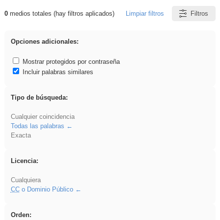
0
medios totales (hay filtros aplicados)
Limpiar filtros
Filtros
Resultados de: ies_galileo_galilei
Opciones adicionales:
Mostrar protegidos por contraseña
Incluir palabras similares
Tipo de búsqueda:
Cualquier coincidencia
Todas las palabras
Exacta
Licencia:
Cualquiera
CC
o Dominio Público
Orden: