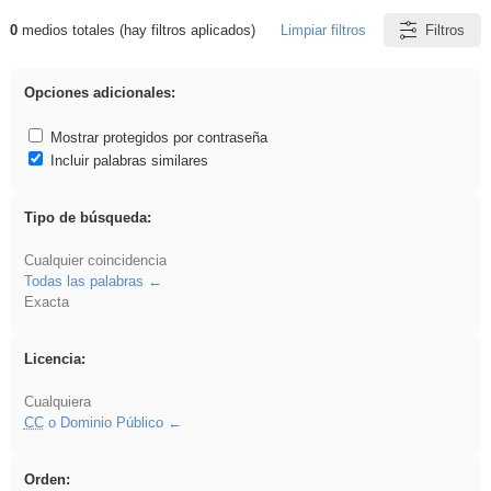
0
medios totales (hay filtros aplicados)
Limpiar filtros
Filtros
Resultados de: ies_galileo_galilei
Opciones adicionales:
Mostrar protegidos por contraseña
Incluir palabras similares
Tipo de búsqueda:
Cualquier coincidencia
Todas las palabras
Exacta
Licencia:
Cualquiera
CC
o Dominio Público
Orden: