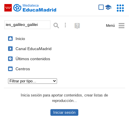
Mediateca de EducaMadrid
Saltar navegación
Servic
Educa
Palabra o frase:
Búsqueda avanzada
Ayuda
(en
ventana
Inicio
nueva)
Canal EducaMadrid
Últimos contenidos
Centros
Tipo de contenido:
Inicia sesión para aportar contenidos, crear listas de
reproducción...
Iniciar sesión