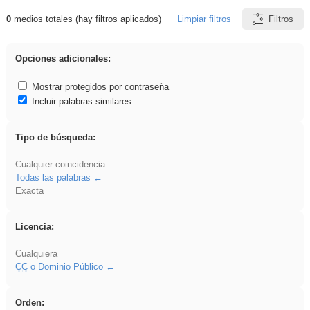
0
medios totales (hay filtros aplicados)
Limpiar filtros
Filtros
Resultados de: ies_galileo_galilei
Opciones adicionales:
Mostrar protegidos por contraseña
Incluir palabras similares
Tipo de búsqueda:
Cualquier coincidencia
Todas las palabras
Exacta
Licencia:
Cualquiera
CC
o Dominio Público
Orden: