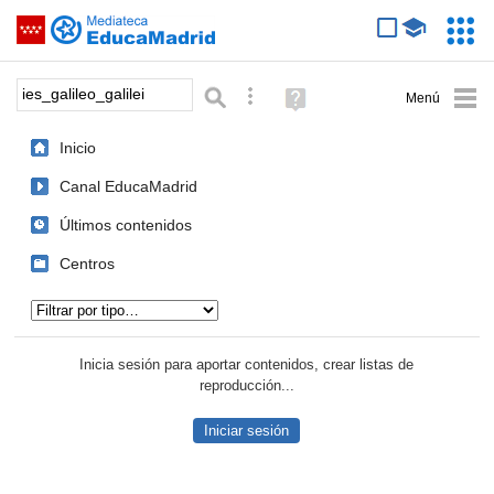
Mediateca de EducaMadrid
Saltar navegación
Servic
Educa
Palabra o frase:
Búsqueda avanzada
Ayuda
(en
ventana
Inicio
nueva)
Canal EducaMadrid
Últimos contenidos
Centros
Tipo de contenido:
Inicia sesión para aportar contenidos, crear listas de
reproducción...
Iniciar sesión