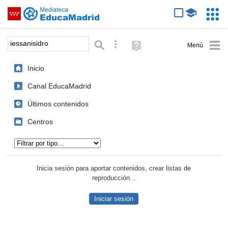
Mediateca de EducaMadrid
Saltar navegación
Servic
Educa
Palabra o frase:
Búsqueda avanzada
Ayuda
(en
ventana
Inicio
nueva)
Canal EducaMadrid
Últimos contenidos
Centros
Tipo de contenido:
Inicia sesión para aportar contenidos, crear listas de
reproducción...
Iniciar sesión