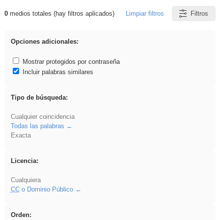
0
medios totales (hay filtros aplicados)
Limpiar filtros
Filtros
Resultados de: iessanisidro
Opciones adicionales:
Mostrar protegidos por contraseña
Incluir palabras similares
Tipo de búsqueda:
Cualquier coincidencia
Todas las palabras
Exacta
Licencia:
Cualquiera
CC
o Dominio Público
Orden: